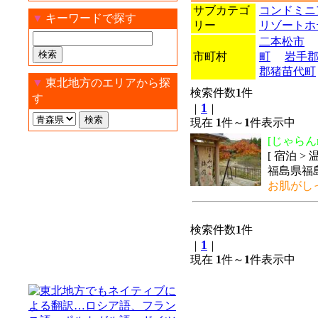
サブカテゴ
コンドミニ
▼
キーワードで探す
リー
リゾートホ
二本松市
市町村
町
岩手
郡猪苗代町
▼
東北地方のエリアから探
検索件数
1
件
す
1
｜
｜
現在
1
件～
1
件表示中
[じゃらんn
[ 宿泊 >
福島県福
お肌がし
検索件数
1
件
1
｜
｜
現在
1
件～
1
件表示中