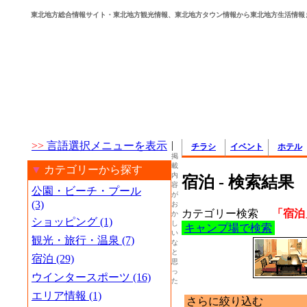
東北地方総合情報サイト・東北地方観光情報、東北地方タウン情報から東北地方生活情報
|
>>
言語選択メニューを表示
チラシ
イベント
ホテル
掲
載
▼
カテゴリーから探す
内
宿泊 - 検索結果
容
公園・ビーチ・プール
が
(3)
お
カテゴリー検索
「宿泊
か
ショッピング (1)
し
キャンプ場で検索
い
観光・旅行・温泉 (7)
な
と
宿泊 (29)
思
っ
ウインタースポーツ (16)
た
エリア情報 (1)
さらに絞り込む