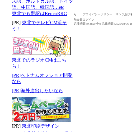
東北でも翻訳はRemarRRC
|
|
ら…
プライバシーポリシー
リンク及び
|
舗会員ログイン
[PR]
東北でテレビCM流そ
処理時間 [0.38597秒] 記載時間 [2026/08/06 18
う！
東北でのラジオCMはこち
ら！
[PR]ベトナムオフショア開発
なら
[PR]海外進出したいなら
[PR]
東北印刷デザイン