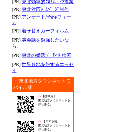
[PR]
東北効率的ｸﾛｽﾒﾃﾞｨｱ提案
[PR]
東北対応ﾎｰﾑﾍﾟｰｼﾞ制作
[PR]
アンケート/予約/フォー
ム
[PR]
着せ替えカーフィルム
[PR]
英会話を勉強したいな
ら。
[PR]
東北の婚活ﾊﾟｰﾃｨを検索
[PR]
世界各地を旅するエッセ
イ
▼
東北地方タウンネットモ
バイル版
<<
【携帯用】
東北地方タウンネットを
持ち歩く。
<<
【スマホ用】
東北地方タウンネットを
持ち歩く。