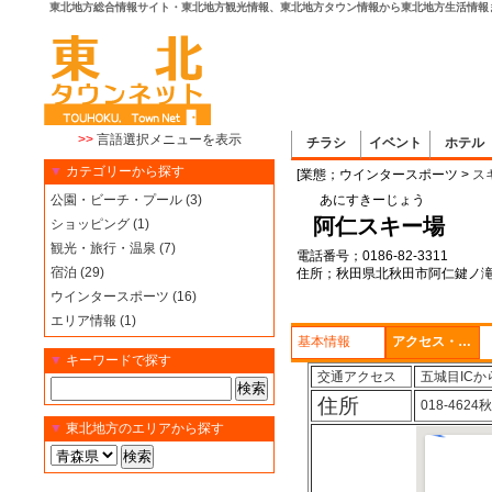
東北地方総合情報サイト・東北地方観光情報、東北地方タウン情報から東北地方生活情報
>>
言語選択メニューを表示
チラシ
イベント
ホテル
▼
カテゴリーから探す
[業態；ウインタースポーツ >
ス
公園・ビーチ・プール (3)
あにすきーじょう
阿仁スキー場
ショッピング (1)
観光・旅行・温泉 (7)
電話番号；0186-82-3311
宿泊 (29)
住所；秋田県北秋田市阿仁鍵ノ滝
ウインタースポーツ (16)
エリア情報 (1)
基本情報
アクセス・地図
▼
キーワードで探す
交通アクセス
五城目IC
住所
018-46
▼
東北地方のエリアから探す