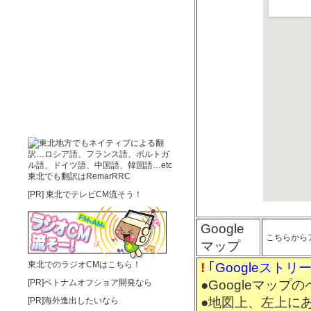
東北でも翻訳はRemarRRC
[PR]
東北でテレビCM流そう！
Google
こちらから
マップ
東北でのラジオCMはこちら！
!
｢Googleス
[PR]ベトナムオフショア開発なら
●Googleマップ
●地図上、左上に
[PR]海外進出したいなら