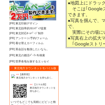
●地図上にドラッ
そこは｢Googl
できます。
●写真を掴んで、
[PR]
東北印刷デザイン
で、
[PR]
東北効率的ｸﾛｽﾒﾃﾞｨｱ提案
実際にその場にい
[PR]
東北対応ﾎｰﾑﾍﾟｰｼﾞ制作
●写真右上の拡大
[PR]
アンケート/予約/フォーム
[PR]
着せ替えカーフィルム
｢Googleスト
[PR]
英会話を勉強したいなら。
[PR]
東北の婚活ﾊﾟｰﾃｨを検索
[PR]
世界各地を旅するエッセイ
▼
東北地方タウンネットモバイル版
<<
【携帯用】
東北地方タウンネットを持ち歩く。
<<
【スマホ用】
東北地方タウンネットを
持ち歩く。
いつでもどこでも気軽にピピッと検