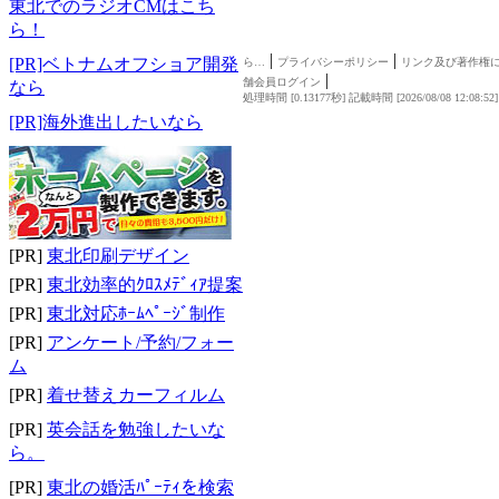
東北でのラジオCMはこち
ら！
|
|
[PR]ベトナムオフショア開発
ら…
プライバシーポリシー
リンク及び著作権
|
舗会員ログイン
なら
処理時間 [0.13177秒] 記載時間 [2026/08/08 12:08:52
[PR]海外進出したいなら
[PR]
東北印刷デザイン
[PR]
東北効率的ｸﾛｽﾒﾃﾞｨｱ提案
[PR]
東北対応ﾎｰﾑﾍﾟｰｼﾞ制作
[PR]
アンケート/予約/フォー
ム
[PR]
着せ替えカーフィルム
[PR]
英会話を勉強したいな
ら。
[PR]
東北の婚活ﾊﾟｰﾃｨを検索