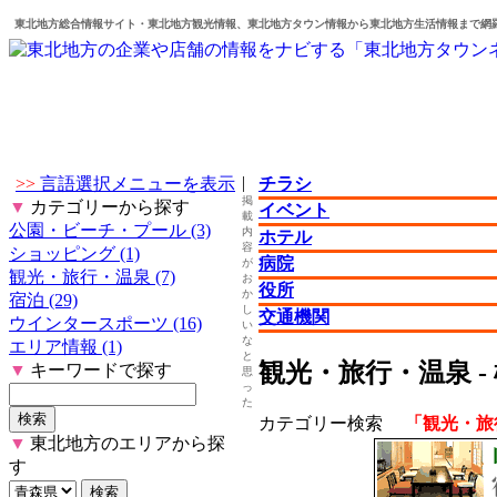
東北地方総合情報サイト・東北地方観光情報、東北地方タウン情報から東北地方生活情報まで網
|
>>
言語選択メニューを表示
チラシ
掲
▼
カテゴリーから探す
イベント
載
公園・ビーチ・プール (3)
内
ホテル
容
ショッピング (1)
病院
が
観光・旅行・温泉 (7)
お
役所
か
宿泊 (29)
し
交通機関
ウインタースポーツ (16)
い
な
エリア情報 (1)
と
観光・旅行・温泉 -
▼
キーワードで探す
思
っ
た
カテゴリー検索
「観光・旅
▼
東北地方のエリアから探
す