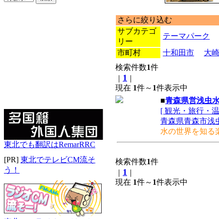
さらに絞り込む
サブカテゴ
テーマパーク
リー
市町村
十和田市
大
検索件数
1
件
1
｜
｜
現在
1
件～
1
件表示中
■
青森県営浅虫
[ 観光・旅行・温
青森県青森市浅虫
水の世界を知る
東北でも翻訳はRemarRRC
[PR]
東北でテレビCM流そ
検索件数
1
件
う！
1
｜
｜
現在
1
件～
1
件表示中